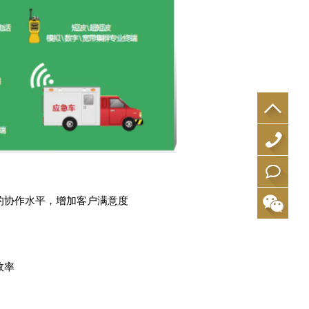
1
8
在
间的协作水平，增加客户满意度
5
线
5
咨
9
询
效率
1