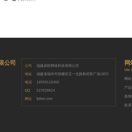
限公司
网
公司
福建鼎联网络科技有限公司
site
地址
福建省福州市鼓楼区五一北路新侨联广场1803
网站
电话
18559119366
产品
QQ
527638824
新闻
网址
fjdlwl.com
联系