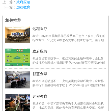
上一篇：
政府应急
下一篇：
远程教育
相关推荐
远程医疗
概述“Polycom 视频协作已经从真正意义上改变了我们的
行医方式。它是完全以患者为中心的医疗形式。整个地
区的医生都可以向使用我们设备的任何心脏疾病患者提
供救生服务。通过减少再入院率，我们的计划可降低患
政府应急
者和其他付费者的成本。”——Philip Wolford圣文森特区
域远程医 ...
概述在当前动荡不一、变幻莫测的金融环境中，全世界
的银行和金融机构都求助于 Polycom 语音和视频协作解
决方案来降低成本、提高工作效率及优化运作流程。
Polycom 视频协作体验具有实时性、交互性和高度融入
智慧金融
性等特征。能有助于金融机构更加高效地开展工作，加
速响应客户需求， ...
概述在当前动荡不一、变幻莫测的金融环境中，全世界
的银行和金融机构都求助于 Polycom 语音和视频协作解
决方案来降低成本、提高工作效率及优化运作流程。
Polycom 视频协作体验具有实时性、交互性和高度融入
远程教育
性等特征。能有助于金融机构更加高效地开展工作，加
速响应客户需求， ...
概述初等、中等和高等教育教学人员正在面对全球性机
遇、挑战和需求。因此当今教育界面临重大变革。您所