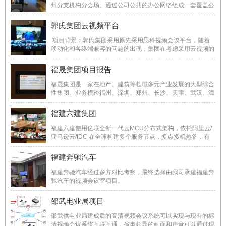
州分支机构分会场。通过公司公共的办公网络组成一套覆盖公
司整体的视频会议系统，方便公司之间的沟通，项目的交流，
会议的召开，节约公司的成本、提高公司的效果、发展高科技
郭氏集团云视频平台
信息化办公环境等。凯景集团采用宝利通中 ...
项目背景：郭氏集团采用原先采用思科视频会议平台，随着
移动化和各终端兼容的问题的出现，集团在考虑采用云视频的
接入方式。从2018年起，通过福建鼎联搭建的云视频服务，
集团视频会议有很大的改善。我们利用郭氏集团现有的视频会
福晟集团项目报告
议终端，在不对网络做任何变更、不改变 ...
福晟集团是一家在地产、建筑等领域多元产业发展的大型综合
性集团。业务横跨福州、深圳、郑州、长沙、天津、武汉、漳
州、宁德、厦门、广州、佛山、中山、惠州、上海、淮安、成
都、珠海、湖州等省市，拥有福建福晟集团、福建六建集团、
福建六建集团
深圳福晟集团等百余家下属子公司，现有总 ...
福建六建使用亿联全新一代云MCU分布式架构，依托阿里云/
亚马逊云/IDC 在全球构建多个服务节点，多点多机热备，有
极好的扩展性能；功能丰富，支持全编全解，支持多分组会议
及大容量会议，支持会议预约与即时会议；且简单、易用、易
福建奔驰汽车
部署、易维护，稳定可靠安全，适用于各种企业 ...
福建奔驰汽车经过多方对比考察，最终选择由我司承建福建奔
驰汽车的视频会议室项目。
邵武电业局项目
邵武供电业局建成后的高清视频会议系统可以实现与现有的标
清视频会议系统互联互通，省事领导的画面和声音可以通过现