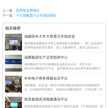
上一篇：
邵武电业局项目
下一篇：
十七局集团六公司项目报告
相关推荐
福建医科大学大屏显示升级改造
项目概述福建医科大学上街校校区行政楼第一、第二会议室均
采用传统投影进行显示，进入大数据时代，显示已成为办公
室，会议室效率提升的指标之一。高端会议室、会所、办公室
等，70英寸以上的电视已取代普通办公室小微投影；而一百英
福耀集团生产运营指挥中心
寸以上的投影，已被激光显示代替。激光电视 ...
项目概述作为汽车玻璃制造业的龙头企业，早已引进
MAXHUB数据交互平台，提升数据为企业经营带来的洞察力
与决策力。福耀集团基地采用了大量工业机器人，建立自己的
智能制造系统，把工厂中的设备进行联网，收集制造环节形成
朴朴电子商务视频会议平台
的数据。通过MAXHUB，可将生产数据全屏展示、推送移动
...
项目概述：朴朴是一家30分钟即时配送的移动互联网购物平
台。以创新的商业模式，高效的仓储配送模式，打造出新一代
B2C电商平台。以技术为核心驱动力，以可靠品质推动中国电
商环境改善，同时推动中国食品安全进程，立志成为一家令社
凯景集团高清视频通信平台
会尊敬的优秀的互联网公司。目前主要市场范围 ...
凯景集团整体系统设计包括1个福州主会场、2个包括福清、漳