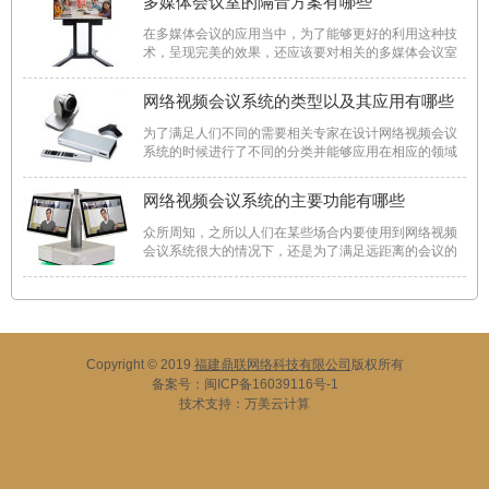
多媒体会议室的隔音方案有哪些
同，因为使用摄像装置，会议室的灯光、色彩、背景等
对视频图像的质量 ...
在多媒体会议的应用当中，为了能够更好的利用这种技
术，呈现完美的效果，还应该要对相关的多媒体会议室
所在的空间做好防噪音的措施。因为多媒体会议内，不
可避免的会安装音响以及扩音器，为了避免这些噪音影
网络视频会议系统的类型以及其应用有哪些
响到室外的环境，需要采取以下几个隔音的方案。 一、
多 ...
为了满足人们不同的需要相关专家在设计网络视频会议
系统的时候进行了不同的分类并能够应用在相应的领域
起到更好的作用，所以对于要使用这类系统的人来说一
定要对这些常识有所了解。具体来说，网络视频会议系
网络视频会议系统的主要功能有哪些
统的类型以及其应用包括以下几个方面。 一、桌面型终
端 ...
众所周知，之所以人们在某些场合内要使用到网络视频
会议系统很大的情况下，还是为了满足远距离的会议的
需要，因为有时候人们非常的忙碌，没有办法抽出时间
自己到一起完成面对面的会议，所以会利用网络视频会
议系统来达成这个效果，这样有效的提高了整体的效
率。这都归功于网 ...
Copyright © 2019
福建鼎联网络科技有限公司
版权所有
备案号：
闽ICP备16039116号-1
技术支持：
万美云计算