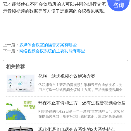
它才能够使在不同会议场所的人可以共同的进行交流，同步的显
示音频视频的数据等等方便了远距离的会议得以实现。
上一篇：
多媒体会议室的隔音方案有哪些
下一篇：
网络视频会议系统的主要功能有哪些
相关推荐
亿联一站式视频会议解决方案
亿联拥有自主研发的音视频引擎和云平台通信技术，为
用户打造一站式视频会议解决方案，产品线覆盖视频会
议平台及云服务、视频会议室终端、桌面视频话机、PC
软终端、移动APP，满足用户“会议室、个人桌面、移动
环保不止有诗和远方，还有远程音视频会议应用
办公”全场景的使用需求。专业级的高清音视频质量、易
使用易部署， ...
刚刚路过的4月22日是一年一度的“世界地球日”，这项旨
在提高民众对于现有环境问题的意识，通过绿色低碳生
活，改善地球整体环境的活动，从创立那天开始，便在
世界掀起了一股环保旋风。 如今，伴随着科技的进步，
现代化语音电话会议系统的3大系统特点