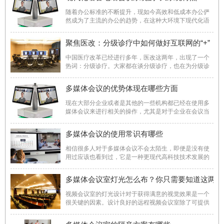
经济全球化的深入发展，跨地区、甚至跨国家的商业往
来更是 ...
随着办公标准的不断提升，现如今高效和低成本办公俨
然成为了主流的办公的趋势，在这种大环境下现代化语
音电话会议系统横空出世，旨在更好的满足现如今高标
准的办公需求标准，通过功能内容及使用标准等新规范
聚焦医改：分级诊疗中如何做好互联网的“+”
的不断导入实现，下面本文就现代化语音电话会议系统
所呈现的3大系统 ...
中国医疗改革已经进行多年，医改这两年，出现了一个
热词：分级诊疗。大家都在谈分级诊疗，也在为分级诊
疗的落地出谋献策，那么到底什么是分级诊疗？诸如远
程音视频通信等互联网技术又能为分级诊疗带来怎样的
多媒体会议的优势体现在哪些方面
应用？ 一张图读懂分级诊疗 所谓分级诊疗制度,就是要
按照 ...
现在大部分企业或者是其他的一些机构都已经在使用多
媒体会议来进行相关的操作，尤其是对于企业在会议当
中，如果采取这样的设备那么可以提高很多的效率，而
且非常的方便，还可以通过网络和身处异地的人一起开
多媒体会议的使用常识有哪些
会等等。具体来说，多媒体会议的优势包括以下几个方
面。 一、 ...
相信很多人对于多媒体会议不会太陌生，即便是没有使
用过应该也看到过，它是一种更现代高科技技术发展的
结果，其中包含了很多的功能，对于使用的人而言如果
两个对这些常识多加了解的话充分的利用它的技术可以
多媒体会议室灯光怎么布？你只需要知道这两点
为自己带来很大的方便。具体来说，多媒体会议的使用
常识包括以下几 ...
视频会议室的灯光设计对于获得满意的视觉效果是一个
很关键的因素。设计良好的远程视频会议室除了可提供
参加会议人员舒适的开会环境外，更可以实现较好的临
场感，提高视频会议的效果。视频会议与普通会议不